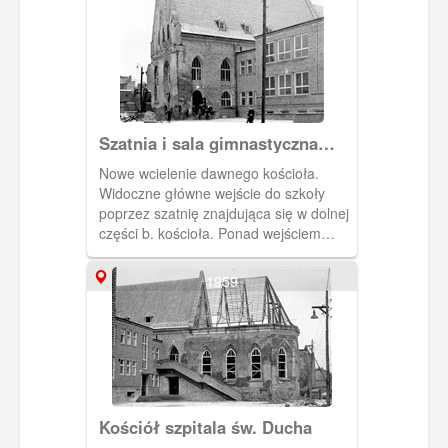
Szatnia i sala gimnastyczna
przy SP nr 50
Nowe wcielenie dawnego kościoła.
Widoczne główne wejście do szkoły
poprzez szatnię znajdująca się w dolnej
części b. kościoła. Ponad wejściem
widoczne większe okna doświetlające,
znajdującą się tamże salę
1959
gimnastyczną. Z prawej strony budynek
szkolny zbudowany całkowicie od nowa,
położony wzdłuż ul. Grobla IV.
Kościół szpitala św. Ducha