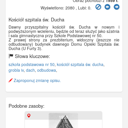
Obraz pochodzi z
1959 r.
Wyświetlono: 2080 , Lubi:
0
.
Kościół szpitala św. Ducha
Dawny przyszpitalny kościół św. Ducha w nowym i
podwyższonym wcieleniu, będzie od teraz służyć jako szatnia
i sala gimnastyczna przy Szkole Podstawowej nr 50.
Z prawej strony za prezbiterium, widoczny (jeszcze nie
odbudowany) budynek dawnego Domu Opieki Szpitala św.
Ducha (U Furty 3).
Słowa kluczowe:
szkoła podstawowa nr 50
,
kościół szpitala św. ducha
,
grobla iv
,
dach
,
odbudowa
,
Zaproponuj zmianę opisu.
Podobne zasoby:
1959