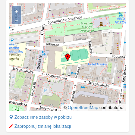
Biskupiej Górce (Bischofsberg). (Fot. W.
+
Birker, 1939) [IDX:1701,1295]
−
©
OpenStreetMap
contributors.
+
Zobacz inne zasoby w pobliżu
−
Zaproponuj zmianę lokalizacji