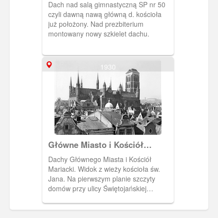
Dach nad salą gimnastyczną SP nr 50
czyli dawną nawą główną d. kościoła
już położony. Nad prezbiterium
montowany nowy szkielet dachu.
1930
Główne Miasto i Kościół
Mariacki
Dachy Głównego Miasta i Kościół
Mariacki. Widok z wieży kościoła św.
Jana. Na pierwszym planie szczyty
domów przy ulicy Świętojańskiej
(Johannisgasse). W głębi, po lewej,
szczyt Dworu Artusa, a po prawej
gmach schroniska młodzieżowego na