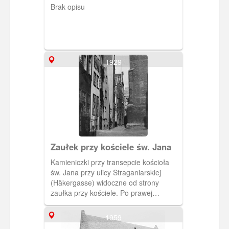
Brak opisu
1929
Zaułek przy kościele św. Jana
Kamieniczki przy transepcie kościoła
św. Jana przy ulicy Straganiarskiej
(Häkergasse) widoczne od strony
zaułka przy kościele. Po prawej
fragment transeptu. (Fot. F. Műller, ok.
1929) [IDX:1716,1291]
1959