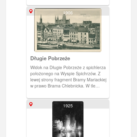
1906
Długie Pobrzeże
Widok na Długie Pobrzeże z spichlerza
położonego na Wyspie Spichrzów. Z
lewej strony fragment Bramy Mariackiej
w prawo Brama Chlebnicka. W tle
widoczne charakterystyczne gda nskie
budowle czyli wieża Ratusza Głównego
Miasta i Bazylika Mariacka.
1925