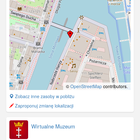
©
OpenStreetMap
contributors.
+
Zobacz inne zasoby w pobliżu
−
Zaproponuj zmianę lokalizacji
Wirtualne Muzeum