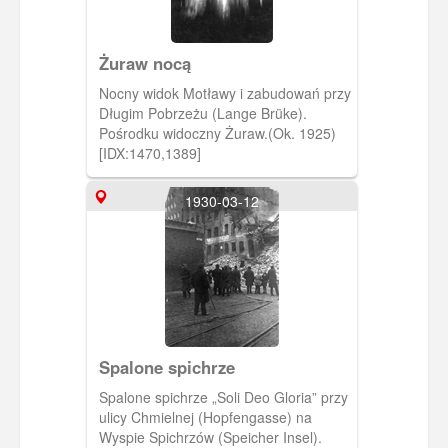
Żuraw nocą
Nocny widok Motławy i zabudowań przy
Długim Pobrzeżu (Lange Brüke).
Pośrodku widoczny Żuraw.(Ok. 1925)
[IDX:1470,1389]
1930-03-12
Spalone spichrze
Spalone spichrze „Soli Deo Gloria” przy
ulicy Chmielnej (Hopfengasse) na
Wyspie Spichrzów (Speicher Insel).