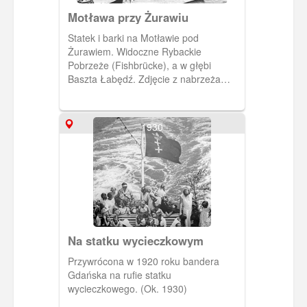
Motława przy Żurawiu
Statek i barki na Motławie pod
Żurawiem. Widoczne Rybackie
Pobrzeże (Fishbrücke), a w głębi
Baszta Łabędź. Zdjęcie z nabrzeża
Wyspy Spichrzów (Speicher Insel). (Ok.
1915) [IDX:1464,1391]
1930
Na statku wycieczkowym
Przywrócona w 1920 roku bandera
Gdańska na rufie statku
wycieczkowego. (Ok. 1930)