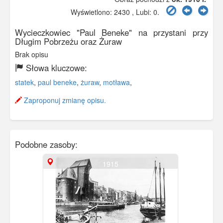
Wyświetlono: 2430 , Lubi:
0
.
Wycieczkowiec "Paul Beneke" na przystani przy
Długim Pobrzeżu oraz Żuraw
Brak opisu
Słowa kluczowe:
statek
,
paul beneke
,
żuraw
,
motława
,
Zaproponuj zmianę opisu.
Podobne zasoby:
1915