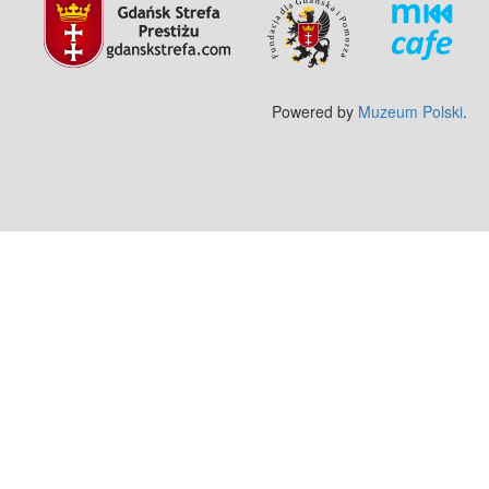
Powered by
Muzeum Polski
.
Zobacz też:
MJ Drone - profesjonalne mycie elewacji z drona
.