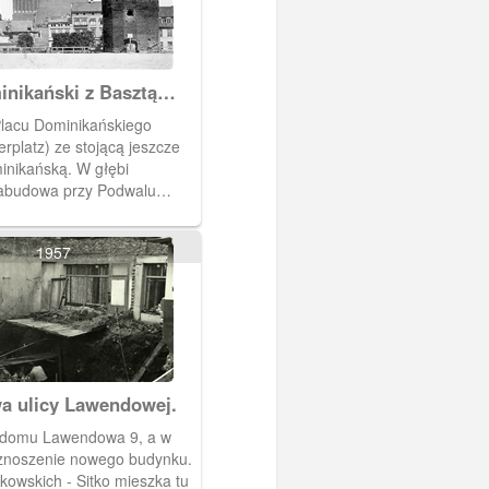
inikański z Basztą
ańską
lacu Dominikańskiego
rplatz) ze stojącą jeszcze
inikańską. W głębi
abudowa przy Podwalu
im (Altstädtischer Graben),
iół św. Katarzyny. Dziś na tej
1957
 stoi zespół niskich
 których mieszczą się
. Widok spod kościoła św.
kierunku kościoła św.
 ulicy Lawendowej.
domu Lawendowa 9, a w
znoszenie nowego budynku.
owskich - Sitko mieszka tu