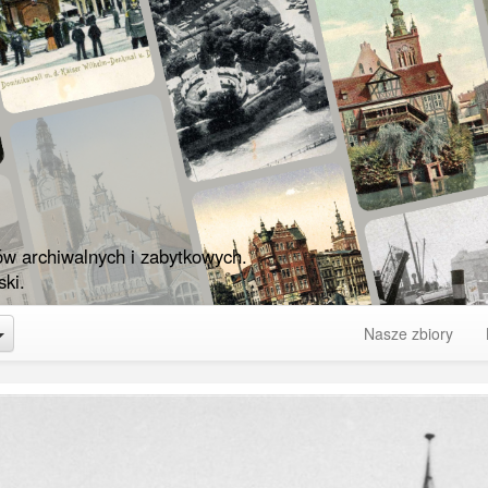
ów archiwalnych i zabytkowych.
ki.
Toggle Dropdown
Nasze zbiory