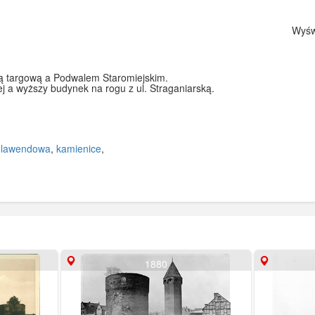
Wyświ
lą targową a Podwalem Staromiejskim.
j a wyższy budynek na rogu z ul. Straganiarską.
,
lawendowa
,
kamienice
,
1880