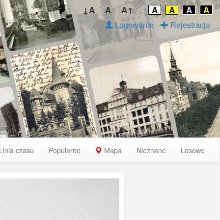
↓A
A
A↑
A
A
A
A
Logowanie
Rejestracja
Linia czasu
Popularne
Mapa
Nieznane
Losowe