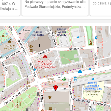
Na pierwszym planie skrzyżowanie ulic:
do dzisiaj 
1897 r. W
Podwale Staromiejskie, Podmłyńska
rymarską.
Mikołaja a po
(Kleine Mühlengasse) i Pańska
 Pańskiej
(Junkergasse). Po prawej Plac
tens, 1894)
Dominikański (Dominikanerplatz). (Ok.
1930) [IDX:1846,1013]