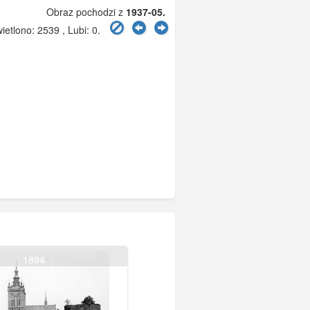
Obraz pochodzi z
1937-05.
etlono: 2539 , Lubi:
0
.
1894