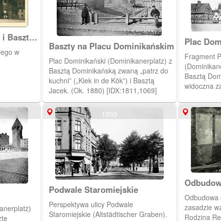
 i Baszta
Plac Dom
Baszty na Placu Dominikańskim
Dominik
iego w
Fragment P
Plac Dominikański (Dominikanerplatz) z
(Dominikane
Basztą Dominikańską zwaną „patrz do
Basztą Dom
kuchni” („Kiek in de Kök”) i Basztą
widoczna z
Jacek. (Ok. 1880) [IDX:1811,1069]
Staromiejsk
a dalej kośc
1930
części placu
budynków, w
kwiaciarnie
Mikołaja w 
Katarzyny.
Odbudowa
Podwale Staromiejskie
Odbudowa 
Perspektywa ulicy Podwale
zasadzie w
anerplatz)
Staromiejskie (Altstädtischer Graben).
Rodzina Rek
ztę