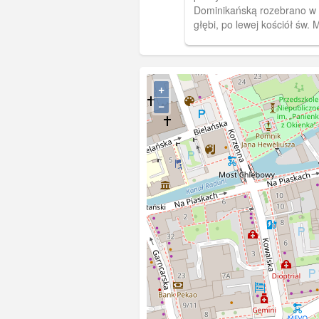
Dominikańską rozebrano w 
głębi, po lewej kościół św. 
prawej kamienice przy ulicy
(Junkergasse). (Fot. E. Mer
[IDX:1816,1073]
+
−