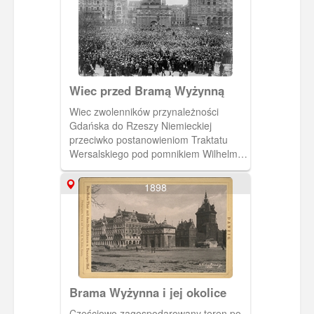
Wiec przed Bramą Wyżynną
Wiec zwolenników przynależności
Gdańska do Rzeszy Niemieckiej
przeciwko postanowieniom Traktatu
Wersalskiego pod pomnikiem Wilhelma
I i Bramą Wyżynną 25 IV 1919 r. Po
prawej: gmach Banku Rzeszy, później
1898
Banku Wolnego Miasta Gdańska, a dziś
NBP. Z lewej nieistniejący hotel
„Danziger Hof”. (1919) [IDX:1589,610]
Brama Wyżynna i jej okolice
Częściowo zagospodarowany teren po