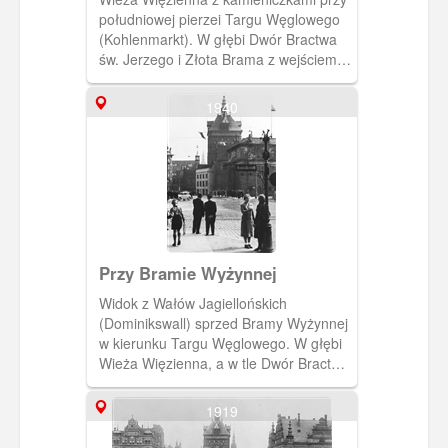
południowej pierzei Targu Węglowego
(Kohlenmarkt). W głębi Dwór Bractwa
św. Jerzego i Złota Brama z wejściem
na ulicę Długą (Langgasse). (Ok. 1890)
[IDX:1598,645]
1940
Przy Bramie Wyżynnej
Widok z Wałów Jagiellońskich
(Dominikswall) sprzed Bramy Wyżynnej
w kierunku Targu Węglowego. W głębi
Wieża Więzienna, a w tle Dwór Bractwa
św. Jerzego.(Ok. 1940) [IDX:1581,692]
1919