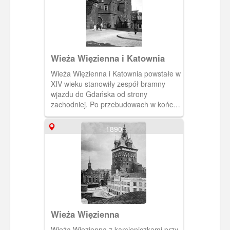
Wieża Więzienna i Katownia
Wieża Więzienna i Katownia powstałe w
XIV wieku stanowiły zespół bramny
wjazdu do Gdańska od strony
zachodniej. Po przebudowach w końcu
wieku XVI obie budowle zmieniły
charakter na obiekty penitencjarne, zaś
1890
ruch przeniesiono na obie strony
zespołu a bramą wjazdową
ustanowiono Bramę Wyżynną, której
fragment widać z lewej strony.
Wieża Więzienna
Wieża Więzienna z kamieniczkami przy