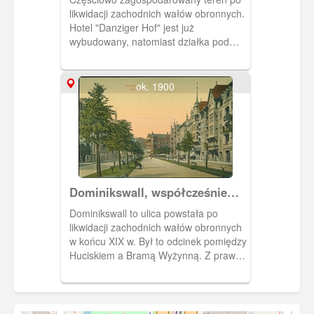
likwidacji zachodnich wałów obronnych.
Hotel "Danziger Hof" jest już
wybudowany, natomiast działka pod
przyszły Bank Rzeszy będzie jeszcze
pusta do roku 1905, kiedy to rozpocznie
się jego budowa.
ok. 1900
Dominikswall, współcześnie
południowa część Wałów
Dominikswall to ulica powstała po
Jagiellońskich
likwidacji zachodnich wałów obronnych
w końcu XIX w. Był to odcinek pomiędzy
Huciskiem a Bramą Wyżynną. Z prawej
strony zwarta pierzeja kamienic z
restauracjami, kawiarniami itp oraz
lokalami dla zamożniejszych
mieszkańców Gdańska. Po lewej stronie