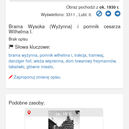
Obraz pochodzi z
ok. 1930 r.
Wyświetlono: 3311 , Lubi:
0
.
Brama Wysoka (Wyżynna) i pomnik cesarza
Wilhelma I.
Brak opisu
Słowa kluczowe:
brama wyżynna
,
pomnik wilhelma i
,
trakcja
,
tramwaj
,
danziger hof
,
wieża więzienna
,
dom towarowy freymannów
,
taksówki
,
główne miasto
,
Zaproponuj zmianę opisu.
Podobne zasoby:
ok. 1930