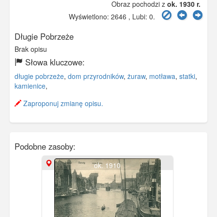
Obraz pochodzi z
ok. 1930 r.
Wyświetlono: 2646 , Lubi:
0
.
Długie Pobrzeże
Brak opisu
Słowa kluczowe:
długie pobrzeże
,
dom przyrodników
,
żuraw
,
motława
,
statki
,
kamienice
,
Zaproponuj zmianę opisu.
Podobne zasoby:
ok. 1910