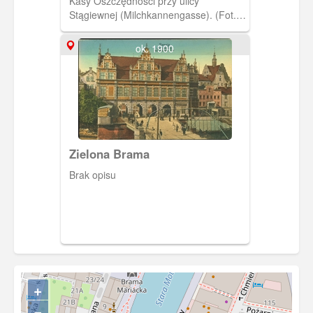
Kasy Oszczędności przy ulicy
Stągiewnej (Milchkannengasse). (Fot. F.
Müller, ok. 1929) [IDX:1288,1310]
ok. 1900
Zielona Brama
Brak opisu
+
−