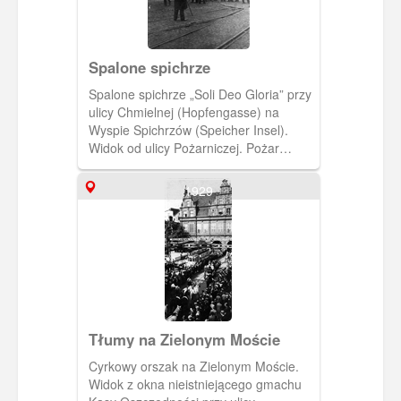
Spalone spichrze
Spalone spichrze „Soli Deo Gloria” przy
ulicy Chmielnej (Hopfengasse) na
Wyspie Spichrzów (Speicher Insel).
Widok od ulicy Pożarniczej. Pożar
wybuchł 12 marca 1930 roku. Spichrze
paliły się trzy dni.(1930)
1929
[IDX:1323,1354]
Tłumy na Zielonym Moście
Cyrkowy orszak na Zielonym Moście.
Widok z okna nieistniejącego gmachu