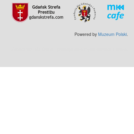
Powered by
Muzeum Polski
.
Zobacz też:
MJ Drone - profesjonalne mycie elewacji z drona
.