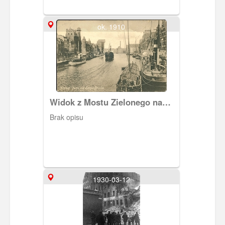
ok. 1910
Widok z Mostu Zielonego na
Motławę
Brak opisu
1930-03-12