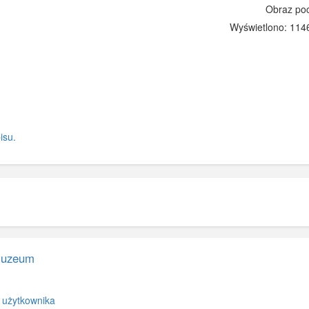
Obraz po
Wyświetlono: 1146
isu.
Muzeum
 użytkownika