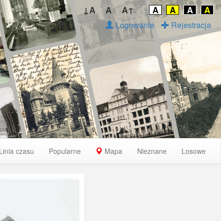
↓A
A
A↑
A
A
A
A
Logowanie
Rejestracja
Linia czasu
Popularne
Mapa
Nieznane
Losowe