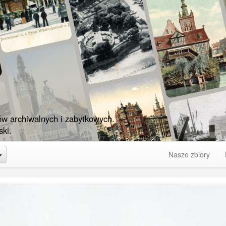
ów archiwalnych i zabytkowych.
ki.
Toggle Dropdown
Nasze zbiory