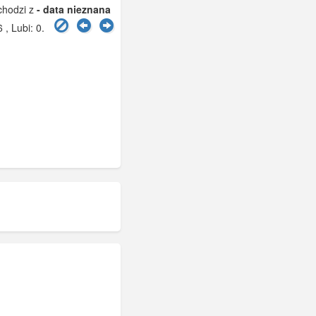
chodzi z
- data nieznana
 , Lubi:
0
.