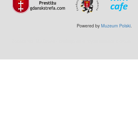
Powered by
Muzeum Polski
.
Zobacz też:
MJ Drone - profesjonalne mycie elewacji z drona
.