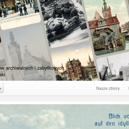
ów archiwalnych i zabytkowych.
ki.
Toggle Dropdown
Nasze zbiory