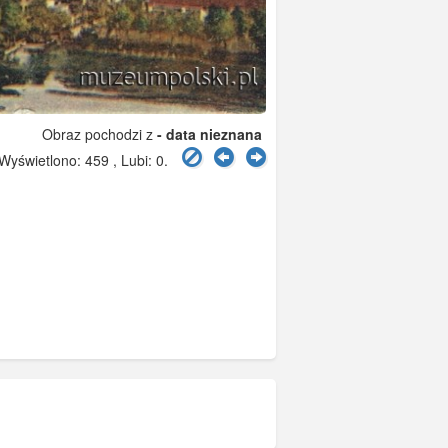
Obraz pochodzi z
- data nieznana
yświetlono: 459 , Lubi:
0
.