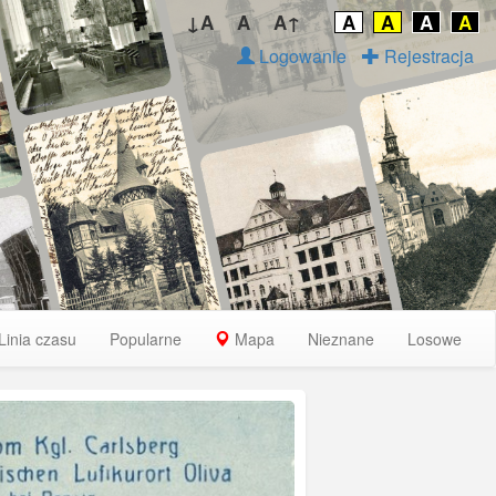
↓A
A
A↑
A
A
A
A
Logowanie
Rejestracja
Linia czasu
Popularne
Mapa
Nieznane
Losowe