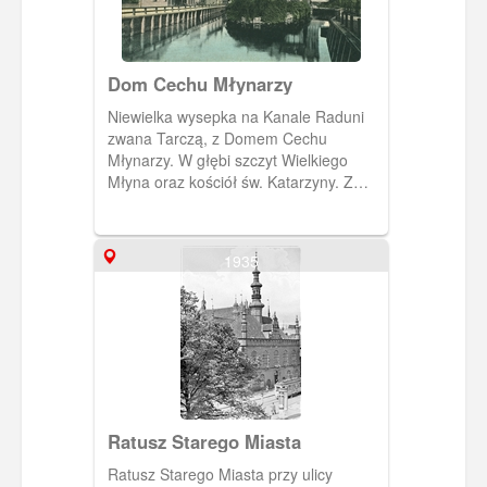
Dom Cechu Młynarzy
Niewielka wysepka na Kanale Raduni
zwana Tarczą, z Domem Cechu
Młynarzy. W głębi szczyt Wielkiego
Młyna oraz kościół św. Katarzyny. Z
lewej nieistniejąca zabudowa przy ul.
Wielkie Młyny (An der Große Mühle) i
widoczne hełmy Szkoły
1935
Dokształcającej, współcześnie
znajdziemy tu Plac Heweliusza.
Ratusz Starego Miasta
Ratusz Starego Miasta przy ulicy