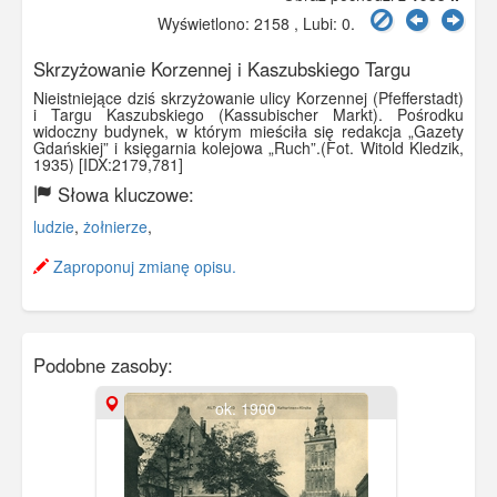
Wyświetlono: 2158 , Lubi:
0
.
Skrzyżowanie Korzennej i Kaszubskiego Targu
Nieistniejące dziś skrzyżowanie ulicy Korzennej (Pfefferstadt)
i Targu Kaszubskiego (Kassubischer Markt). Pośrodku
widoczny budynek, w którym mieściła się redakcja „Gazety
Gdańskiej” i księgarnia kolejowa „Ruch”.(Fot. Witold Kledzik,
1935) [IDX:2179,781]
Słowa kluczowe:
ludzie
,
żołnierze
,
Zaproponuj zmianę opisu.
Podobne zasoby:
ok. 1900