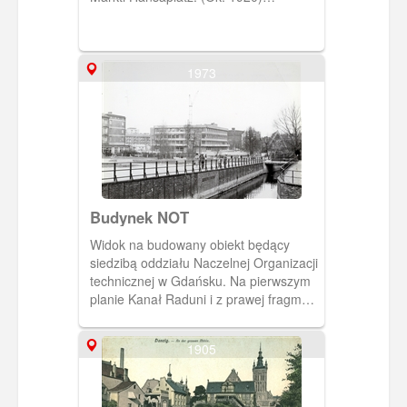
[IDX:2325,755]
1973
Budynek NOT
Widok na budowany obiekt będący
siedzibą oddziału Naczelnej Organizacji
technicznej w Gdańsku. Na pierwszym
planie Kanał Raduni i z prawej fragment
tzw "tarczy" na której posadowiony jest
Wielki Młyn. W tle widoczny zbiornik
1905
gazu przy ul. Wałowej. Autor: Marek
Kaliszczak