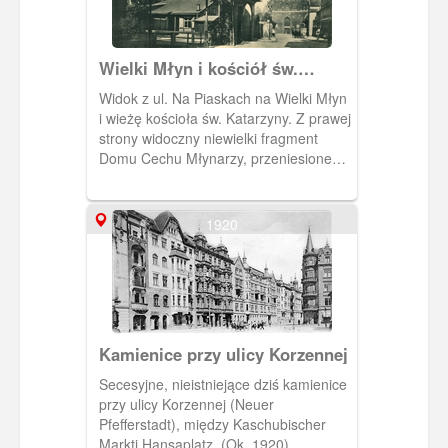
Wielki Młyn i kościół św.
Katarzyny
Widok z ul. Na Piaskach na Wielki Młyn
i wieżę kościoła św. Katarzyny. Z prawej
strony widoczny niewielki fragment
Domu Cechu Młynarzy, przeniesionego
na "Tarczę" w roku 1894, pośrodku
Brama Cechu Młynarzy.
1920
Kamienice przy ulicy Korzennej
Secesyjne, nieistniejące dziś kamienice
przy ulicy Korzennej (Neuer
Pfefferstadt), między Kaschubischer
Markti Hansaplatz. (Ok. 1920)