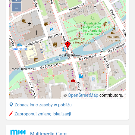
−
©
OpenStreetMap
contributors.
+
Zobacz inne zasoby w pobliżu
−
Zaproponuj zmianę lokalizacji
Multimedia Cafe