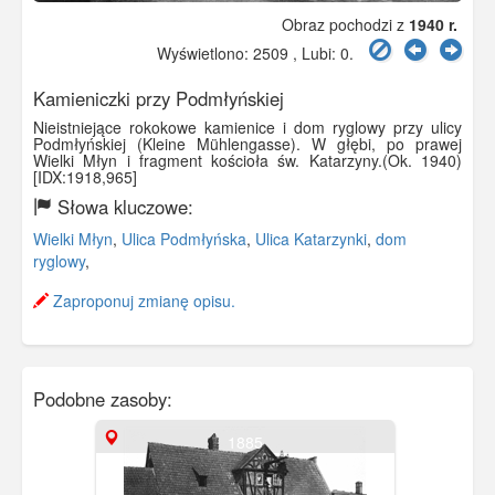
Obraz pochodzi z
1940 r.
Wyświetlono: 2509 , Lubi:
0
.
Kamieniczki przy Podmłyńskiej
Nieistniejące rokokowe kamienice i dom ryglowy przy ulicy
Podmłyńskiej (Kleine Mühlengasse). W głębi, po prawej
Wielki Młyn i fragment kościoła św. Katarzyny.(Ok. 1940)
[IDX:1918,965]
Słowa kluczowe:
Wielki Młyn
,
Ulica Podmłyńska
,
Ulica Katarzynki
,
dom
ryglowy
,
Zaproponuj zmianę opisu.
Podobne zasoby:
1885