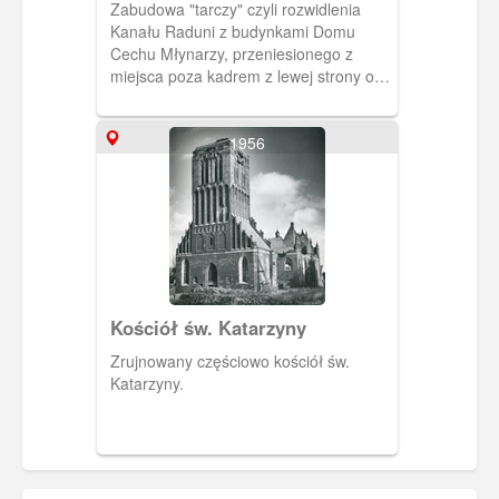
Zabudowa "tarczy" czyli rozwidlenia
Kanału Raduni z budynkami Domu
Cechu Młynarzy, przeniesionego z
miejsca poza kadrem z lewej strony ok.
35 lat wcześniej i Wielkiego Młyna.
Zdjęcie wykonano od strony ul.
Korzennej przez Henryka
1956
Poddębskiego.
Kościół św. Katarzyny
Zrujnowany częściowo kościół św.
Katarzyny.