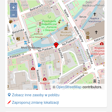
+
−
©
OpenStreetMap
contributors.
+
Zobacz inne zasoby w pobliżu
−
Zaproponuj zmianę lokalizacji