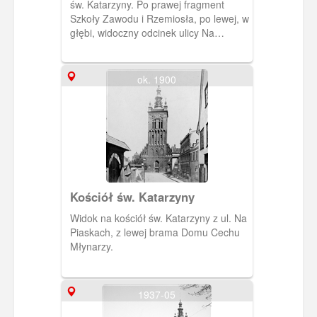
św. Katarzyny. Po prawej fragment
Szkoły Zawodu i Rzemiosła, po lewej, w
głębi, widoczny odcinek ulicy Na
Piaskach (Halbengasse). (Ok. 1920)
[IDX:1953,963]
ok. 1900
Kościół św. Katarzyny
Widok na kościół św. Katarzyny z ul. Na
Piaskach, z lewej brama Domu Cechu
Młynarzy.
1937-05