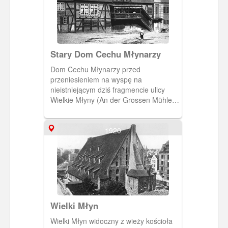
Stary Dom Cechu Młynarzy
Dom Cechu Młynarzy przed
przeniesieniem na wyspę na
nieistniejącym dziś fragmencie ulicy
Wielkie Młyny (An der Grossen Mühle).
Dziś skwerek z fontanną i pomnikiem
Heweliusza. (Fot. R. H. Kuhn, 1885)
[IDX:1981,975]
1920
Wielki Młyn
Wielki Młyn widoczny z wieży kościoła