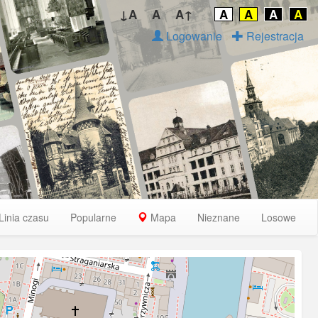
↓A
A
A↑
A
A
A
A
Logowanie
Rejestracja
Linia czasu
Popularne
Mapa
Nieznane
Losowe