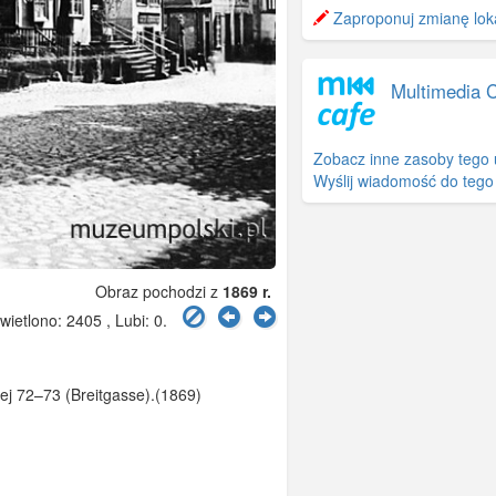
−
Zaproponuj zmianę loka
Multimedia 
Zobacz inne zasoby tego 
Wyślij wiadomość do tego
Obraz pochodzi z
1869 r.
etlono: 2405 , Lubi:
0
.
ej 72–73 (Breitgasse).(1869)