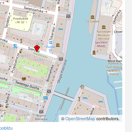
©
OpenStreetMap
contributors.
pobliżu