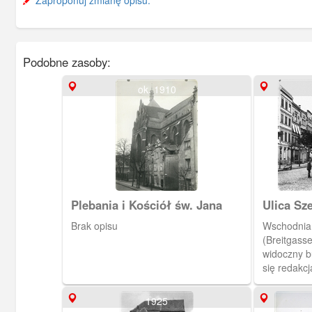
Podobne zasoby:
ok. 1910
Plebania i Kościół św. Jana
Ulica Sz
Brak opisu
Wschodnia 
(Breitgasse
widoczny b
się redakcj
Zlikwidowa
nowe chodn
1925