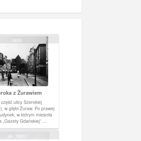
1893
eroka z Żurawiem
część ulicy Szerokiej
), w głębi Żuraw. Po prawej
udynek, w którym mieściła
a „Gazety Gdańskiej”.
ne są przedproża i ułożone
iki.(1893) [IDX:1610,1246]
ok. 1980