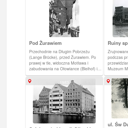
Pod Żurawiem
Ruiny sp
"Panna",
Przechodnie na Długim Pobrzeżu
Zrujnowane
(Lange Brücke), przed Żurawiem. Po
podczas pr
prawej w tle, widoczna Motława i
przewidzia
zabudowania na Ołowiance (Bleihof) i
Muzeum Mo
przy ulicy Wartkiej (Am brausenden
Wasser). (Ok. 1925) [IDX:1509,1334]
1983
ul. Św D