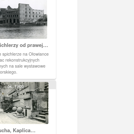
ichlerzy od prawej
 "Miedź", Oliwski
 spichlerze na Ołowiance
ac rekonstrukcyjnych
nych na sale wystawowe
rskiego.
ok. 1900
ucha, Kaplica