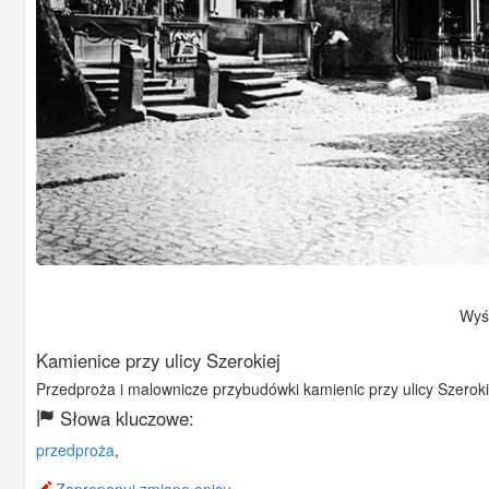
Wyświ
Kamienice przy ulicy Szerokiej
Przedproża i malownicze przybudówki kamienic przy ulicy Szeroki
Słowa kluczowe:
przedproża
,
Zaproponuj zmianę opisu.