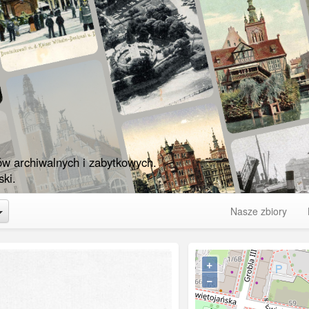
ów archiwalnych i zabytkowych.
ki.
Toggle Dropdown
Nasze zbiory
+
−