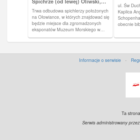
Spichrze (od lewej) Oliwski,
Anglikań
ul. Św Duc
Miedź i Panna
Trwa odbudowa spichlerzy położonych
Kaplica An
na Ołowiance, w których znajdować się
Schopenha
będzie miejsce dla zgromadzonych
obecnie bi
eksponatów Muzeum Morskiego w
Gdańsku a za lat kilka zacumuje przy
nabrzeżu s/s Sołdek, pierwszy statek
zbudowany w gdańskiej stoczni po
wojnie.
Informacje o serwisie
·
Regu
Ta strona
Serwis administrowany prze