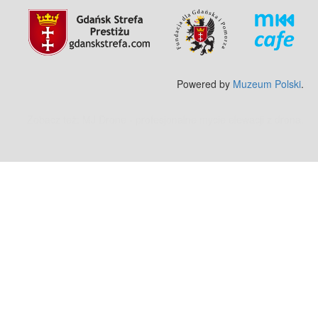
Powered by
Muzeum Polski
.
Zobacz też:
MJ Drone - profesjonalne mycie elewacji z drona
.