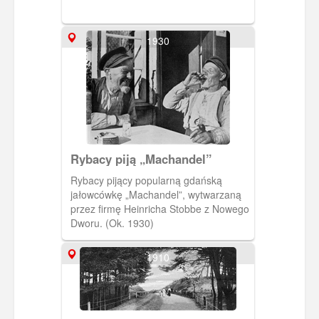
1930
Rybacy piją „Machandel”
Rybacy pijący popularną gdańską
jałowcówkę „Machandel”, wytwarzaną
przez firmę Heinricha Stobbe z Nowego
Dworu. (Ok. 1930)
1910