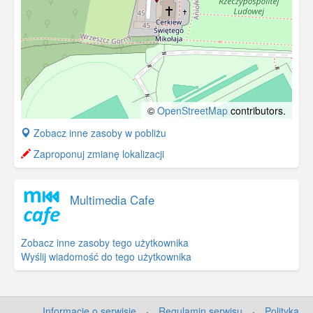
©
OpenStreetMap
contributors.
+
Zobacz inne zasoby w pobliżu
−
Zaproponuj zmianę lokalizacji
Multimedia Cafe
Zobacz inne zasoby tego użytkownika
Wyślij wiadomość do tego użytkownika
Informacje o serwisie
·
Regulamin serwisu
·
Polityka