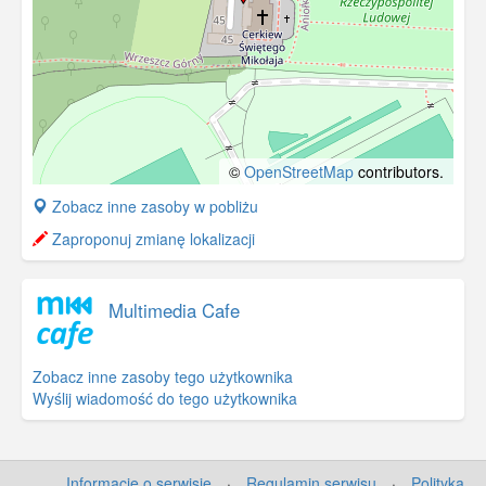
©
OpenStreetMap
contributors.
+
Zobacz inne zasoby w pobliżu
−
Zaproponuj zmianę lokalizacji
Multimedia Cafe
Zobacz inne zasoby tego użytkownika
Wyślij wiadomość do tego użytkownika
Informacje o serwisie
·
Regulamin serwisu
·
Polityka