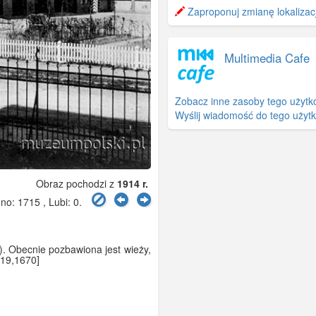
−
Zaproponuj zmianę lokalizacj
Multimedia Cafe
Zobacz inne zasoby tego użytk
Wyślij wiadomość do tego użyt
Obraz pochodzi z
1914 r.
o: 1715 , Lubi:
0
.
). Obecnie pozbawiona jest wieży,
419,1670]