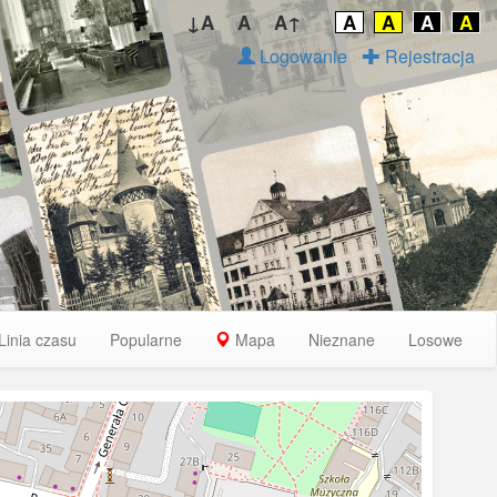
↓A
A
A↑
A
A
A
A
Logowanie
Rejestracja
Linia czasu
Popularne
Mapa
Nieznane
Losowe