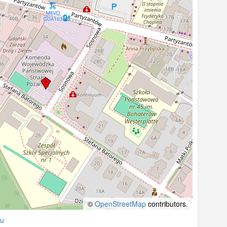
©
OpenStreetMap
contributors.
żu