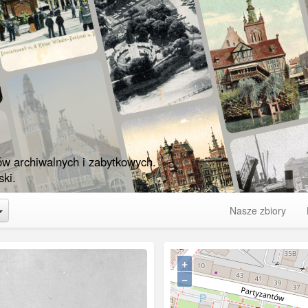
ów archiwalnych i zabytkowych.
ki.
Toggle Dropdown
Nasze zbiory
+
−