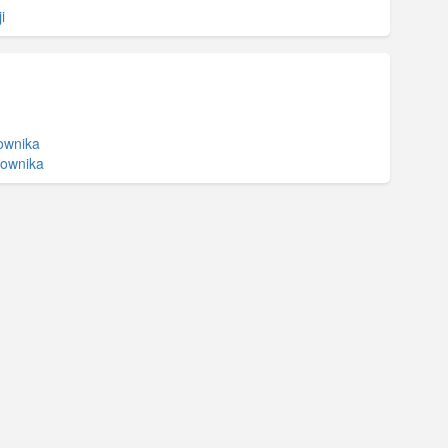
i
ownika
kownika