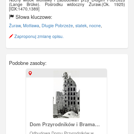
(Lange Brüke). Pośrodku widoczny Żuraw.(Ok. 1925)
[IDX:1470,1389]
Słowa kluczowe:
Żuraw
,
Motława
,
Długie Pobrzeże
,
statek
,
nocne
,
Zaproponuj zmianę opisu.
Podobne zasoby:
1956
Dom Przyrodników i Brama
Mariacka
Odbudowa Domu Przyrodników w