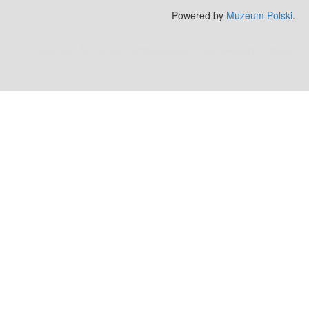
Powered by
Muzeum Polski
.
Zobacz też:
MJ Drone - profesjonalne mycie elewacji z drona
.