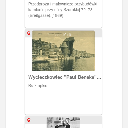
Przedproża i malownicze przybudówki
kamienic przy ulicy Szerokiej 72–73
(Breitgasse).(1869)
ok. 1910
Wycieczkowiec "Paul Beneke"
na przystani przy Długim
Brak opisu
Pobrzeżu oraz Żuraw
1940