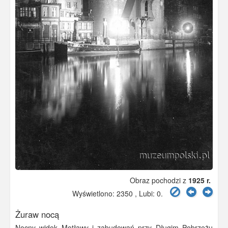
Obraz pochodzi z
1925 r.
Wyświetlono: 2350 , Lubi:
0
.
Żuraw nocą
Nocny widok Motławy i zabudowań przy Długim Pobrzeżu