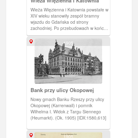
Wieża Więzienna i Katownia
Wieża Więzienna i Katownia powstałe w
XIV wieku stanowiły zespół bramny
wjazdu do Gdańska od strony
zachodniej. Po przebudowach w końcu
wieku XVI obie budowle zmieniły
charakter na obiekty penitencjarne, zaś
1905
ruch przeniesiono na obie strony
zespołu a bramą wjazdową
ustanowiono Bramę Wyżynną, której
fragment widać z lewej strony.
Bank przy ulicy Okopowej
Nowy gmach Banku Rzeszy przy ulicy
Okopowej (Karrenwall) i pomnik
Wilhelma I. Widok z Targu Siennego
(Heumarkt). (Ok. 1905) [IDX:1580,613]
1905