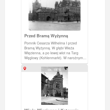
Przed Bramą Wyżynną
Pomnik Cesarza Wilhelma I przed
Bramą Wyżynną. W głębi Wieża
Więzienna, a po lewej wlot na Targ
Węglowy (Kohlenmarkt). W narożnym
budynku, na tle którego stoi pomnik,
mieścił się Bank Rzeszy. W miejscu
ok. 1930
placu, który jest widoczny na pierwszym
planie biegnie dziś główna arteria
komunikacyjna Gdańska – Wały
Jagiellońskie. (Ok. 1915)
[IDX:1646,635]