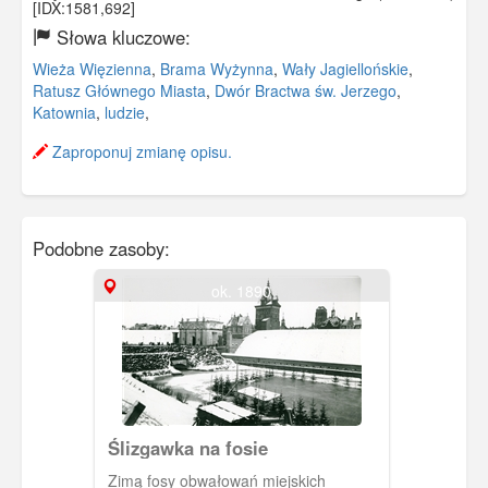
[IDX:1581,692]
Słowa kluczowe:
Wieża Więzienna
,
Brama Wyżynna
,
Wały Jagiellońskie
,
Ratusz Głównego Miasta
,
Dwór Bractwa św. Jerzego
,
Katownia
,
ludzie
,
Zaproponuj zmianę opisu.
Podobne zasoby:
ok. 1890
Ślizgawka na fosie
Zimą fosy obwałowań miejskich