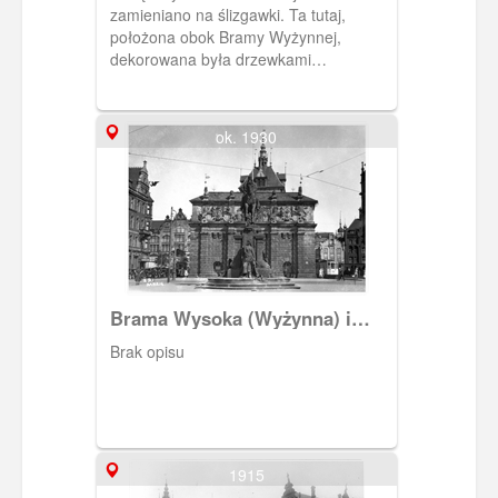
zamieniano na ślizgawki. Ta tutaj,
położona obok Bramy Wyżynnej,
dekorowana była drzewkami
świerkowymi a dla bywalców
zbudowano tymczasowe obiekty
towarzyszące ku ich wygodzie.
ok. 1930
Brama Wysoka (Wyżynna) i
pomnik cesarza Wilhelma I.
Brak opisu
1915