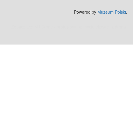
Powered by
Muzeum Polski
.
Zobacz też:
MJ Drone - profesjonalne mycie elewacji z drona
.