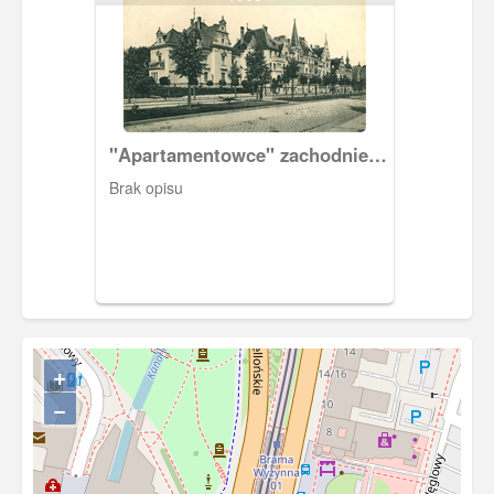
"Apartamentowce" zachodniej
pierzei Dominikswall
Brak opisu
+
−