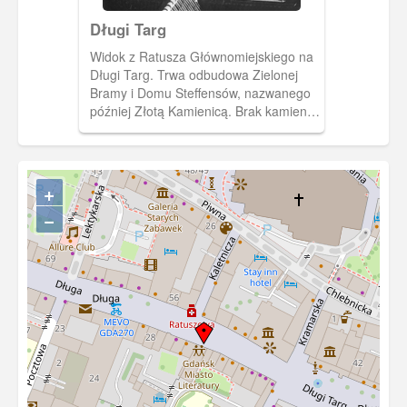
Długi Targ
Widok z Ratusza Głównomiejskiego na
Długi Targ. Trwa odbudowa Zielonej
Bramy i Domu Steffensów, nazwanego
później Złotą Kamienicą. Brak kamienic
w pierzei Długiego Targu przy styku z
ul. Powroźniczą jak i na niej samej, tu
odbudowa nastąpi dopiero w latach 70-
tych.
+
−