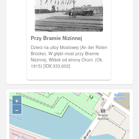
bram w Polsce, przez którą w dalszym
ciągu jest prowadzony stały ruch
pojazdów.
Przy Bramie Nizinnej
Dzieci na ulicy Mostowej (An der Roten
Brücke). W głębi most przy Bramie
Nizinnej. Widok od strony Oruni. (Ok.
1915) [IDX:333,602]
+
−