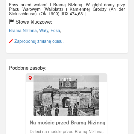
Fosy przed wałami i Bramą Nizinną. W głębi domy przy
Placu Wałowym (Wallplatz) i Kamiennej Grodzy (An der
Steinschleuse). (Ok. 1900) [IDX:474,631]
Słowa kluczowe:
Brama Nizinna
,
Wały
,
Fosa
,
Zaproponuj zmianę opisu.
Podobne zasoby:
1910
Na moście przed Bramą Nizinną
Dzieci na moście przed Bramą Nizinną.