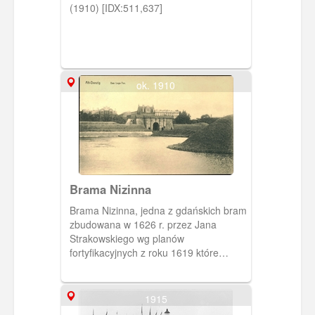
(1910) [IDX:511,637]
ok. 1910
Brama Nizinna
Brama Nizinna, jedna z gdańskich bram
zbudowana w 1626 r. przez Jana
Strakowskiego wg planów
fortyfikacyjnych z roku 1619 które
sporządził Cornelius van den Bosche.,
posadowiona pomiędzy Bastionami św.
Gertrudy i Żubr. Jedyna w Gdańska a
1915
także jedna z nielicznych zabytkowych