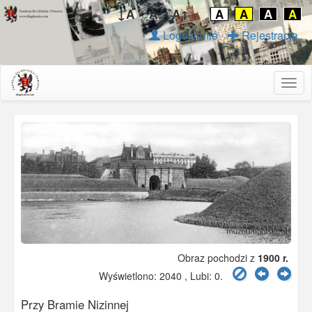
↓A
A
A↑
A
A
A
A
Logowanie
Rejestracja
Togg
navig
Obraz pochodzi z
1900 r.
Wyświetlono: 2040 , Lubi:
0
.
Przy Bramie Nizinnej