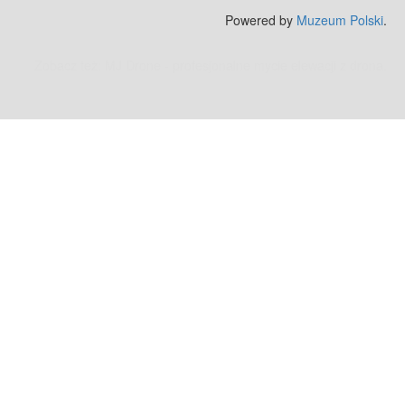
Powered by
Muzeum Polski
.
Zobacz też:
MJ Drone - profesjonalne mycie elewacji z drona
.