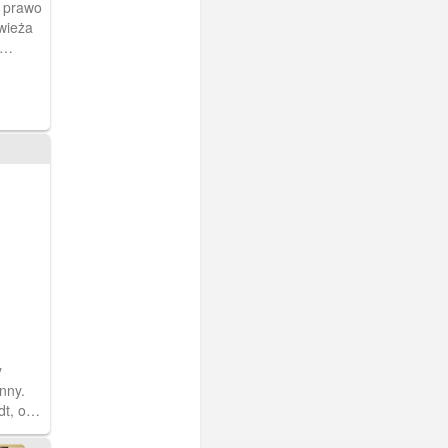
a prawo
wieża
a
Ok.
y
nny.
t, ok.