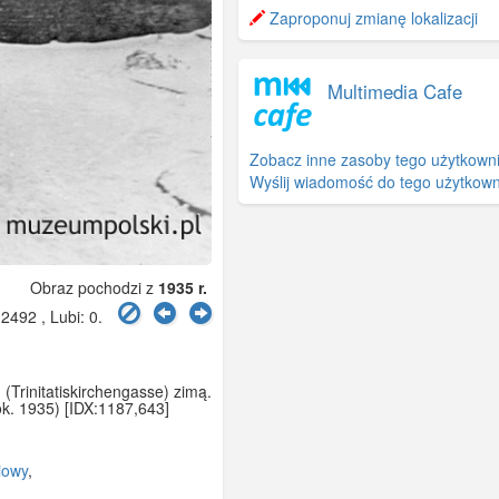
−
Zaproponuj zmianę lokalizacji
Multimedia Cafe
Zobacz inne zasoby tego użytkown
Wyślij wiadomość do tego użytkown
Obraz pochodzi z
1935 r.
2492 , Lubi:
0
.
 (Trinitatiskirchengasse) zimą.
ok. 1935) [IDX:1187,643]
iowy
,