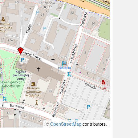
©
OpenStreetMap
contributors.