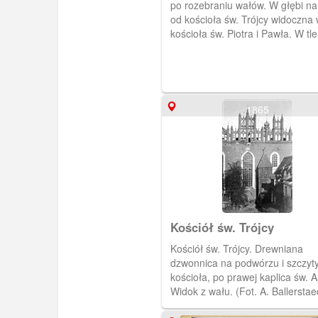
po rozebraniu wałów. W głębi n
od kościoła św. Trójcy widoczna 
kościoła św. Piotra i Pawła. W tle
Główne Miasto. Widok ze zbocz
Biskupiej Górki (Bischofsberg). (
1925) [IDX:1092,354]
1865
Kościół św. Trójcy
Kościół św. Trójcy. Drewniana
dzwonnica na podwórzu i szczyt
kościoła, po prawej kaplica św. A
Widok z wału. (Fot. A. Ballerstaed
1865) [IDX:1130,623]