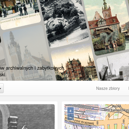
ów archiwalnych i zabytkowych.
ki.
Toggle Dropdown
Nasze zbiory
+
−