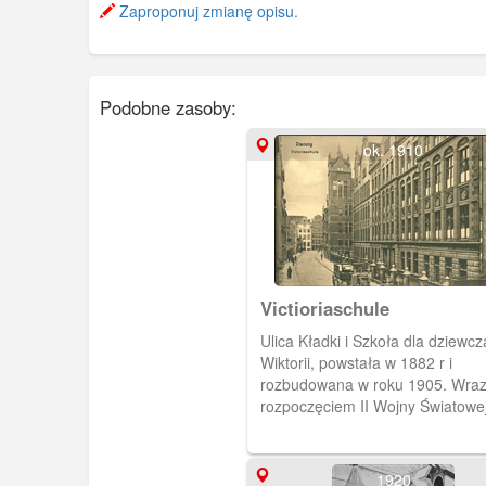
Zaproponuj zmianę opisu.
Podobne zasoby:
ok. 1910
Victioriaschule
Ulica Kładki i Szkoła dla dziewcz
Wiktorii, powstała w 1882 r i
rozbudowana w roku 1905. Wraz z
rozpoczęciem II Wojny Światowe
zamieniono pomieszczenia klas
główne miejsce gromadzenia
aresztowanych Polaków oraz Ży
1920