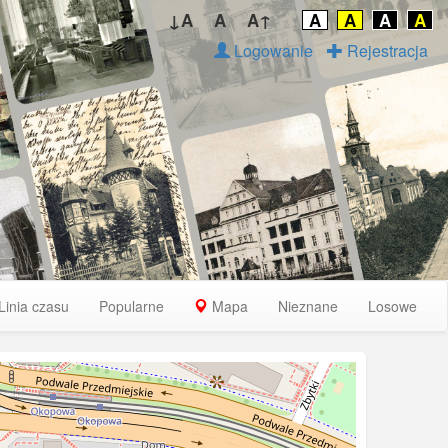
↓A
A
A↑
A
A
A
A
Logowanie
Rejestracja
Linia czasu
Popularne
Mapa
Nieznane
Losowe