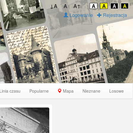
↓A
A
A↑
A
A
A
A
Logowanie
Rejestracja
Linia czasu
Popularne
Mapa
Nieznane
Losowe