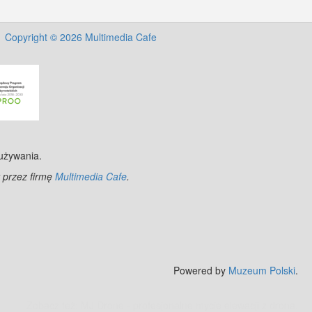
Copyright © 2026 Multimedia Cafe
 używania.
 przez firmę
Multimedia Cafe
.
nStreetMap
contributors.
Powered by
Muzeum Polski
.
Zobacz też:
MJ Drone - profesjonalne mycie elewacji z drona
.