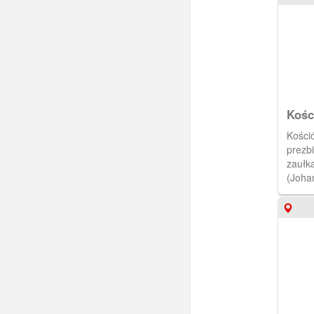
Kośc
Kośció
prezb
zaułka
(Joha
[IDX: