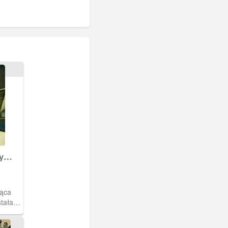
y
jąca
tała