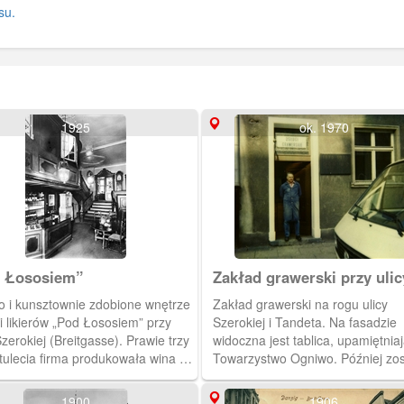
su.
1925
ok. 1970
 Łososiem”
Zakład grawerski przy ulic
Szerokiej.
o i kunsztownie zdobione wnętrze
Zakład grawerski na rogu ulicy
i likierów „Pod Łososiem” przy
Szerokiej i Tandeta. Na fasadzie
Szerokiej (Breitgasse). Prawie trzy
widoczna jest tablica, upamiętnia
stulecia firma produkowała wina i
Towarzystwo Ogniwo. Później zos
y, w tym słynny Goldwasser.(Ok.
ukradziona.
 [IDX:1580,1250]
1900
1906