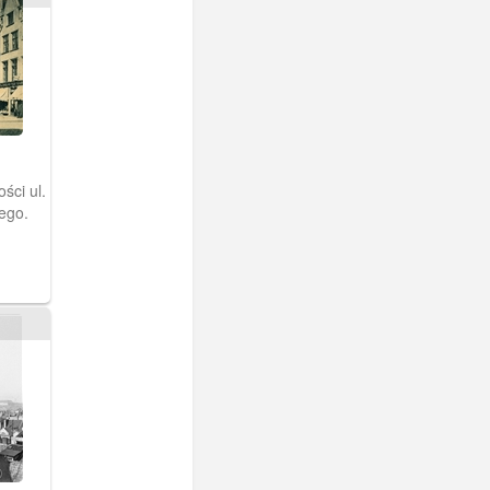
ści ul.
ego.