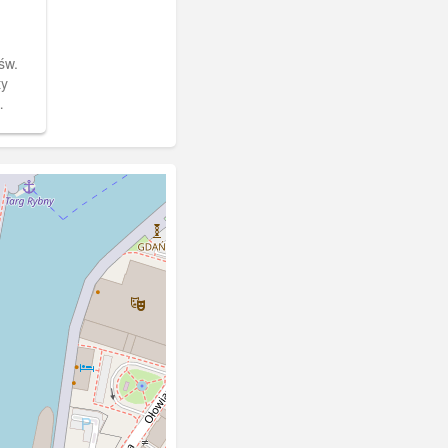
św.
ty
ej,
o na
Fot. W.