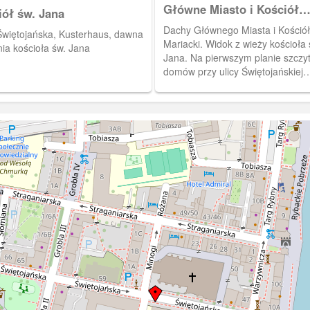
Główne Miasto i Kościół
iół św. Jana
Mariacki
Dachy Głównego Miasta i Kościół
 Świętojańska, Kusterhaus, dawna
Mariacki. Widok z wieży kościoła 
ia kościoła św. Jana
Jana. Na pierwszym planie szczy
domów przy ulicy Świętojańskiej
(Johannisgasse). W głębi, po lew
szczyt Dworu Artusa, a po prawej
gmach schroniska młodzieżoweg
Biskupiej Górce (Bischofsberg). (
Birker, 1939) [IDX:1701,1295]