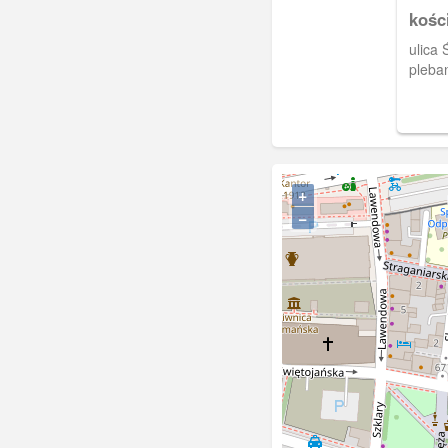
kośc
ulica
pleban
+
−