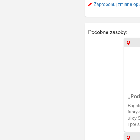
Zaproponuj zmianę opi
Podobne zasoby:
„Pod
Bogat
fabryk
ulicy 
i pół 
likier
1925)