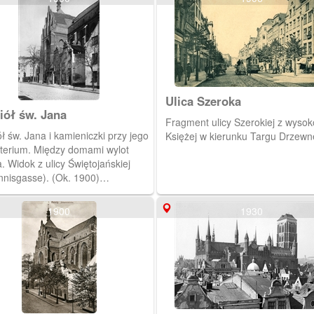
Ulica Szeroka
iół św. Jana
Fragment ulicy Szerokiej z wysoko
ł św. Jana i kamieniczki przy jego
Księżej w kierunku Targu Drzewn
iterium. Między domami wylot
. Widok z ulicy Świętojańskiej
nnisgasse). (Ok. 1900)
1629,1280]
1900
1930