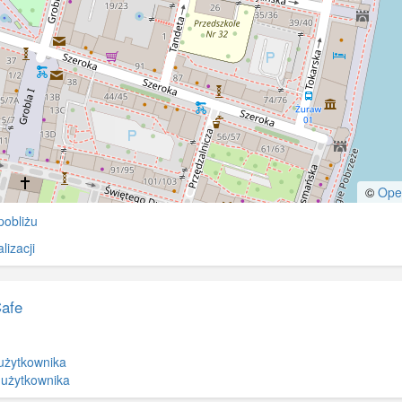
©
Ope
pobliżu
izacji
Cafe
użytkownika
 użytkownika