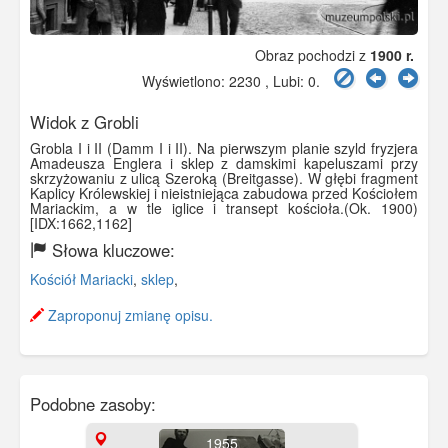
Obraz pochodzi z
1900 r.
Wyświetlono: 2230 , Lubi:
0
.
Widok z Grobli
Grobla I i II (Damm I i II). Na pierwszym planie szyld fryzjera
Amadeusza Englera i sklep z damskimi kapeluszami przy
skrzyżowaniu z ulicą Szeroką (Breitgasse). W głębi fragment
Kaplicy Królewskiej i nieistniejąca zabudowa przed Kościołem
Mariackim, a w tle iglice i transept kościoła.(Ok. 1900)
[IDX:1662,1162]
Słowa kluczowe:
Kościół Mariacki
,
sklep
,
Zaproponuj zmianę opisu.
Podobne zasoby:
1955