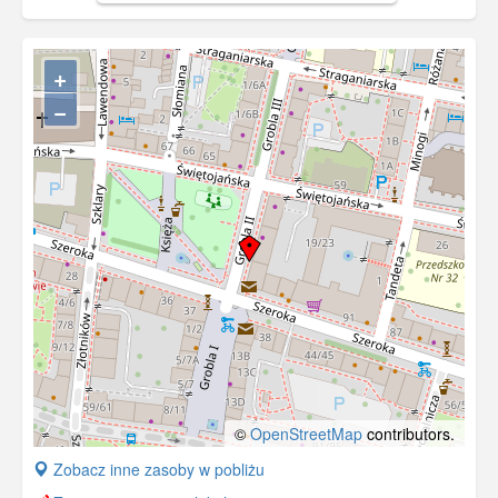
+
−
©
OpenStreetMap
contributors.
+
Zobacz inne zasoby w pobliżu