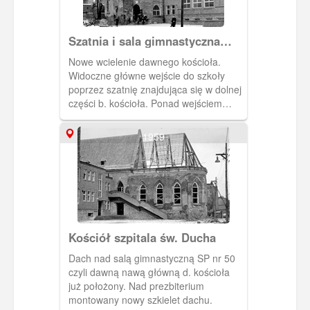
Szatnia i sala gimnastyczna
przy SP nr 50
Nowe wcielenie dawnego kościoła.
Widoczne główne wejście do szkoły
poprzez szatnię znajdująca się w dolnej
części b. kościoła. Ponad wejściem
widoczne większe okna doświetlające,
znajdującą się tamże salę
1959
gimnastyczną. Z prawej strony budynek
szkolny zbudowany całkowicie od nowa,
położony wzdłuż ul. Grobla IV.
Kościół szpitala św. Ducha
Dach nad salą gimnastyczną SP nr 50
czyli dawną nawą główną d. kościoła
już położony. Nad prezbiterium
montowany nowy szkielet dachu.