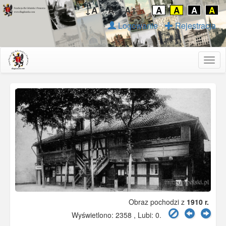
↓A
A
A↑
A
A
A
A
Logowanie
Rejestracja
Togg
navig
Obraz pochodzi z
1910 r.
Wyświetlono: 2358 , Lubi:
0
.