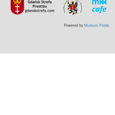
Powered by
Muzeum Polski
.
Zobacz też:
MJ Drone - profesjonalne mycie elewacji z drona
.