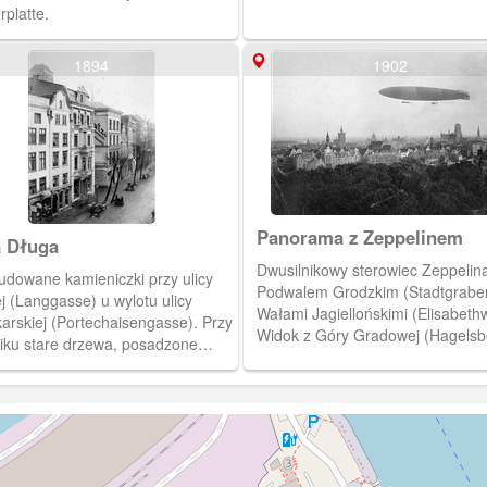
platte.
1894
1902
Panorama z Zeppelinem
a Długa
Dwusilnikowy sterowiec Zeppelin
udowane kamieniczki przy ulicy
Podwalem Grodzkim (Stadtgraben
j (Langgasse) u wylotu ulicy
Wałami Jagiellońskimi (Elisabethw
arskiej (Portechaisengasse). Przy
Widok z Góry Gradowej (Hagelsb
iku stare drzewa, posadzone
Przy Podwalu Grodzkim, widoczn
ś przed przedprożami.(1894)
lewej, pusty jeszcze plac, zajęty 
1475,891]
przez hotel „Deutscher Hof”, właś
wzniesiony Dworzec Główny, za 
wylot ulicy Karmelickiej
(Karmelitergasse), i dalej – prze
się w prawo – hotele „Grand Hote