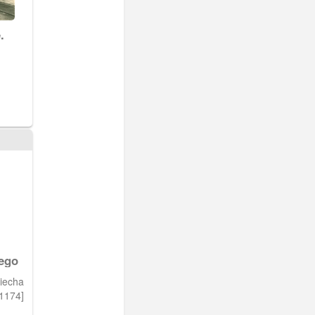
.
ego
,1174]