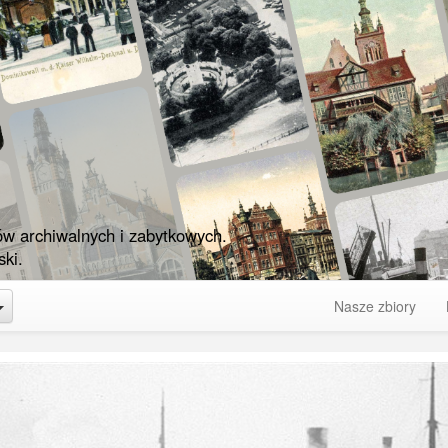
ów archiwalnych i zabytkowych.
ki.
Toggle Dropdown
Nasze zbiory