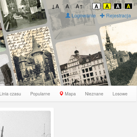
↓A
A
A↑
A
A
A
A
Logowanie
Rejestracja
Linia czasu
Popularne
Mapa
Nieznane
Losowe