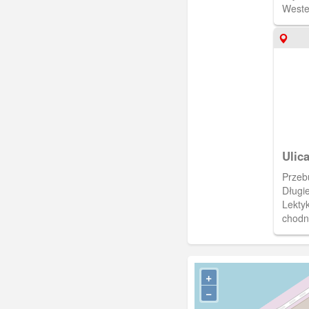
Wester
Ulic
Przeb
Długie
Lektyk
chodn
kiedy
[IDX:
+
−