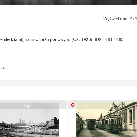
Wyświetlono: 210
m
e śledziami) na nabrzeżu portowym. (Ok. 1925) [IDX:1681,1665]
su.
1930
1965