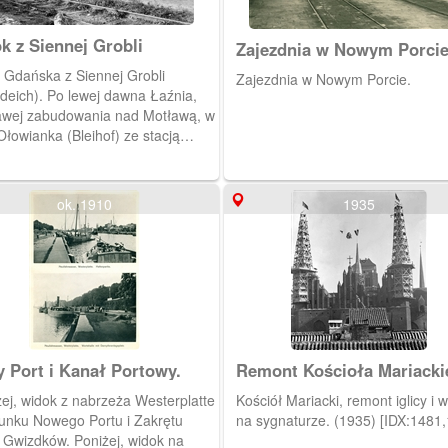
k z Siennej Grobli
Zajezdnia w Nowym Porcie
 Gdańska z Siennej Grobli
Zajezdnia w Nowym Porcie.
hdeich). Po lewej dawna Łaźnia,
awej zabudowania nad Motławą, w
Ołowianka (Bleihof) ze stacją
i Główne Miasto. (Ok. 1930)
1823,1852]
ok. 1910
1935
 Port i Kanał Portowy.
Remont Kościoła Mariacki
ej, widok z nabrzeża Westerplatte
Kościół Mariacki, remont iglicy i wiecha
runku Nowego Portu i Zakrętu
na sygnaturze. (1935) [IDX:1481
u Gwizdków. Poniżej, widok na