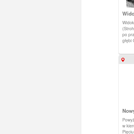
Wido
Widok
(Stro
po pr
głębi 
pomp 
[IDX:
Nowy
Powyż
w kie
Pięci