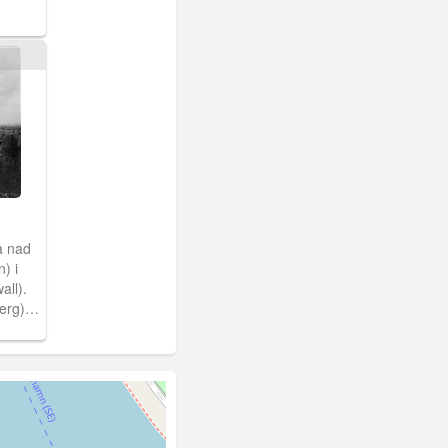
a nad
) i
all).
erg).
y od
później
nie
nim
suwając
l