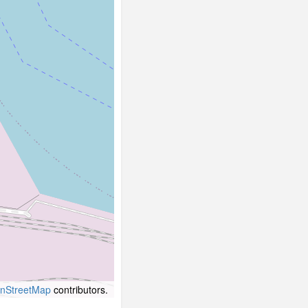
dzy
 wieże
ościoła
02)
nStreetMap
contributors.