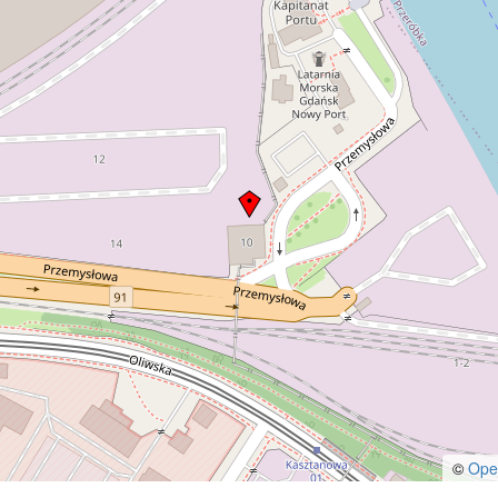
Reichshof” i „Continental”. Pomię
nimi wylot ulicy Elżbietańskiej
(Elisabethkirchengasse). W głębi
Starego i Głównego Miasta, od k
św. Katarzyny po Ratusz.(Ok. 19
[IDX:2214,372]
©
Ope