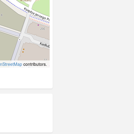
nStreetMap
contributors.