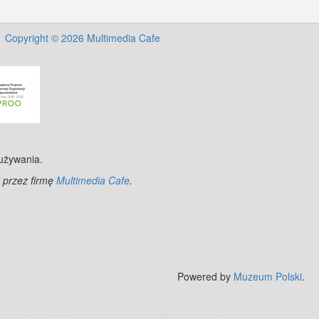
Copyright © 2026 Multimedia Cafe
 używania.
 przez firmę
Multimedia Cafe
.
nStreetMap
contributors.
Powered by
Muzeum Polski
.
Zobacz też:
MJ Drone - profesjonalne mycie elewacji z drona
.