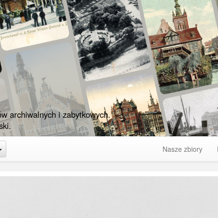
ów archiwalnych i zabytkowych.
ki.
Toggle Dropdown
Nasze zbiory