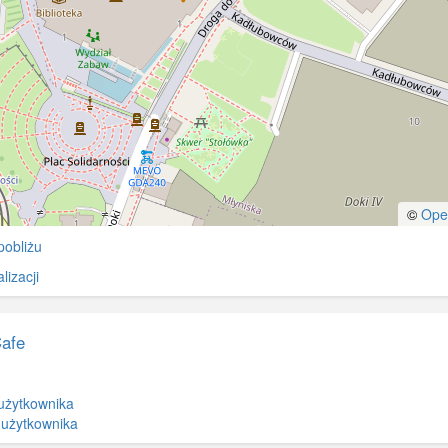
©
Ope
pobliżu
izacji
Cafe
użytkownika
 użytkownika