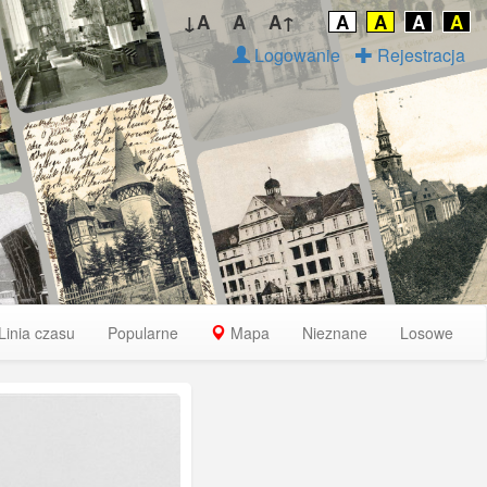
↓A
A
A↑
A
A
A
A
Logowanie
Rejestracja
Linia czasu
Popularne
Mapa
Nieznane
Losowe