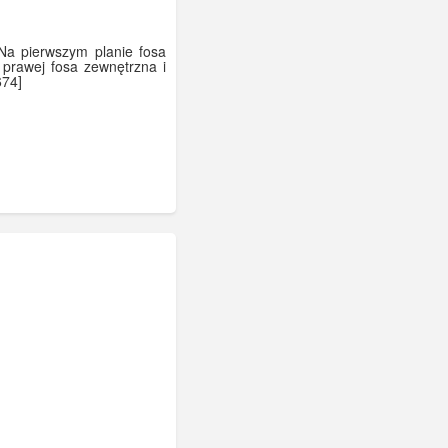
 Na pierwszym planie fosa
o prawej fosa zewnętrzna i
674]