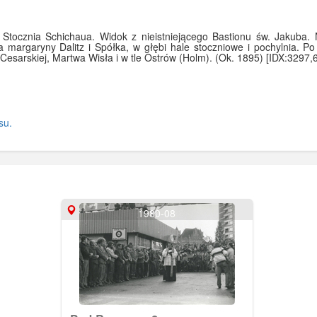
i Stocznia Schichaua. Widok z nieistniejącego Bastionu św. Jakuba.
a margaryny Dalitz i Spółka, w głębi hale stoczniowe i pochylnia. P
Cesarskiej, Martwa Wisła i w tle Ostrów (Holm). (Ok. 1895) [IDX:3297,
su.
1980-08