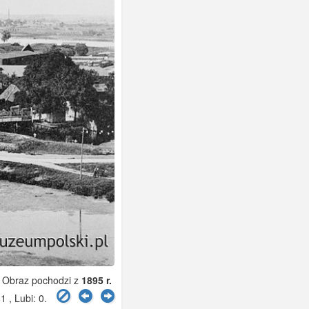
Obraz pochodzi z
1895 r.
1 , Lubi:
0
.