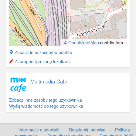
©
OpenStreetMap
contributors.
+
Zobacz inne zasoby w pobliżu
−
Zaproponuj zmianę lokalizacji
Multimedia Cafe
Zobacz inne zasoby tego użytkownika
Wyślij wiadomość do tego użytkownika
Informacje o serwisie
·
Regulamin serwisu
·
Polityka
prywatności
·
Formularz kontaktowy
·
Copyright © 2026