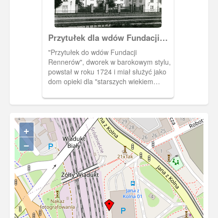
Przytułek dla wdów Fundacji
Rennerów
"Przytułek do wdów Fundacji
Rennerów", dworek w barokowym stylu,
powstał w roku 1724 i miał służyć jako
dom opieki dla "starszych wiekiem
upadłych panien". Znajdował się przy
ul. Am Olivaer Thor i miał nr 9. Budynek
wojnę przetrwał choć w części był
zniszczony i jeszcze w latach 60-tych
+
zamieszkany. Potem został rozebrany a
teren zajęła zajezdnia autobusowa przy
−
ul. Jana z Kolna. Dokoła widoczne
kamienice przy ul. Gdyńskich
Kosynierów d. Rennerstiftgasse