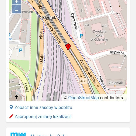
−
©
OpenStreetMap
contributors.
+
Zobacz inne zasoby w pobliżu
−
Zaproponuj zmianę lokalizacji