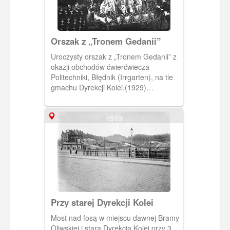
Orszak z „Tronem Gedanii”
Uroczysty orszak z „Tronem Gedanii” z
okazji obchodów ćwierćwiecza
Politechniki, Błędnik (Irrgarten), na tle
gmachu Dyrekcji Kolei.(1929)
[IDX:2510,711]
1910
Przy starej Dyrekcji Kolei
Most nad fosą w miejscu dawnej Bramy
Oliwskiej i stara Dyrekcja Kolei przy 3