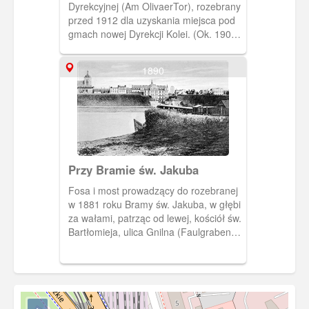
Dyrekcyjnej (Am OlivaerTor), rozebrany
przed 1912 dla uzyskania miejsca pod
gmach nowej Dyrekcji Kolei. (Ok. 1900)
[IDX:2555,715]
1890
Przy Bramie św. Jakuba
Fosa i most prowadzący do rozebranej
w 1881 roku Bramy św. Jakuba, w głębi
za wałami, patrząc od lewej, kościół św.
Bartłomieja, ulica Gnilna (Faulgraben) i
Kassubischer Markt. Widok z okolic
dzisiejszego Błędnika. (Ok. 1890)
[IDX:2691,611]
+