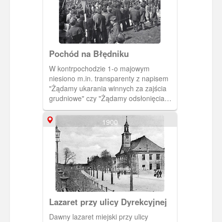
rozjemczych, w wyniku powstania
Wolnego Miasta Gdańska. Z prawej
strony wiadukt nad torami kolejowymi,
zwany Błędnikiem po dawnym ogrodzie
znajdującym się w tym miejscu.
Pochód na Błędniku
W kontrpochodzie 1-o majowym
niesiono m.in. transparenty z napisem
"Żądamy ukarania winnych za zajścia
grudniowe" czy "Żądamy odsłonięcia
tablicy ku czci poległych stoczniowców
S.G.". Autor: Marek Kaliszczak
1900
Lazaret przy ulicy Dyrekcyjnej
Dawny lazaret miejski przy ulicy