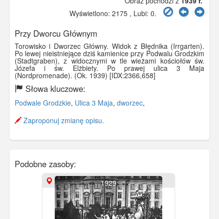
Obraz pochodzi z
1939 r.
Wyświetlono: 2175 , Lubi:
0
.
Przy Dworcu Głównym
Torowisko i Dworzec Główny. Widok z Błędnika (Irrgarten).
Po lewej nieistniejące dziś kamienice przy Podwalu Grodzkim
(Stadtgraben), z widocznymi w tle wieżami kościołów św.
Józefa i św. Elżbiety. Po prawej ulica 3 Maja
(Nordpromenade). (Ok. 1939) [IDX:2366,658]
Słowa kluczowe:
Podwale Grodzkie
,
Ulica 3 Maja
,
dworzec
,
Zaproponuj zmianę opisu.
Podobne zasoby:
1929