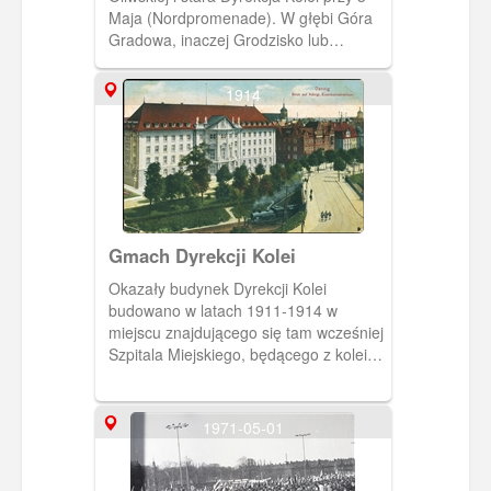
Maja (Nordpromenade). W głębi Góra
Gradowa, inaczej Grodzisko lub
Jagiełłowa (Hagelsberg). (Ok. 1910)
[IDX:2692,645]
1914
Gmach Dyrekcji Kolei
Okazały budynek Dyrekcji Kolei
budowano w latach 1911-1914 w
miejscu znajdującego się tam wcześniej
Szpitala Miejskiego, będącego z kolei
kontynuacją Pockenhausu (Domu
Ospy) czyli ośrodka szpitalno-
przytułkowego działającego w Gdańsku
1971-05-01
od początków XVI wieku. Budynek
przez kilka miesięcy 1920 r. był siedzibą
sztabu francusko-brytyjskich wojsk