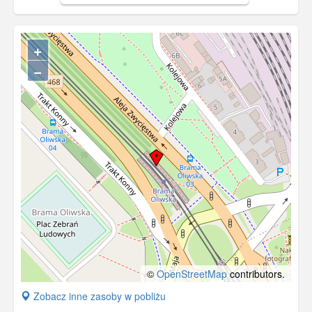
+
−
©
OpenStreetMap
contributors.
+
Zobacz inne zasoby w pobliżu