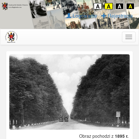
↓A
A
A↑
A
A
A
A
Logowanie
Rejestracja
Togg
navig
Obraz pochodzi z
1895 r.