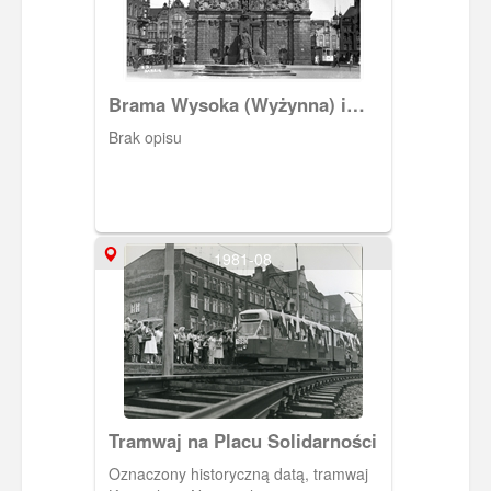
Brama Wysoka (Wyżynna) i
pomnik cesarza Wilhelma I.
Brak opisu
1981-08
Tramwaj na Placu Solidarności
Oznaczony historyczną datą, tramwaj