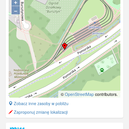
+
−
©
OpenStreetMap
contributors.
+
Zobacz inne zasoby w pobliżu
−
Zaproponuj zmianę lokalizacji