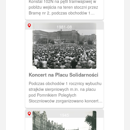
Konstal 102N na pętli tramwajowej w
pobliżu wejścia na teren stoczni przez
Bramę nr 2, podczas obchodów 1
rocznicy wybuchu strajków
sierpniowych. W tle widoczne budynki
1981-08
położone przy ul. Jana z Kolna. Autor:
Marek Kaliszczak
Koncert na Placu Solidarności
Podczas obchodów 1 rocznicy wybuchu
strajków sierpniowych m.in. na placu
pod Pomnikiem Poległych
Stoczniowców zorganizowano koncert
opozycyjnych bardów. W głębi widoczny
budynek ówczesnej Północnej DOKP.
1945
Autor: Marek Kaliszczak