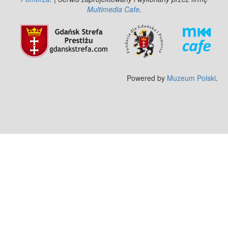
Multimedia Cafe
.
Powered by
Muzeum Polski
.
Zobacz też:
MJ Drone - profesjonalne mycie elewacji z drona
.