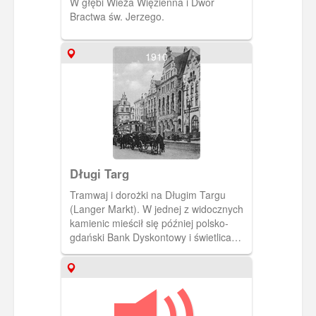
W głębi Wieża Więzienna i Dwór
Bractwa św. Jerzego.
1910
Długi Targ
Tramwaj i dorożki na Długim Targu
(Langer Markt). W jednej z widocznych
kamienic mieścił się później polsko-
gdański Bank Dyskontowy i świetlica
Związku Polaków. W głębi po lewej
fragment Zielonej Bramy.(Ok. 1910)
[IDX:1337,1143]