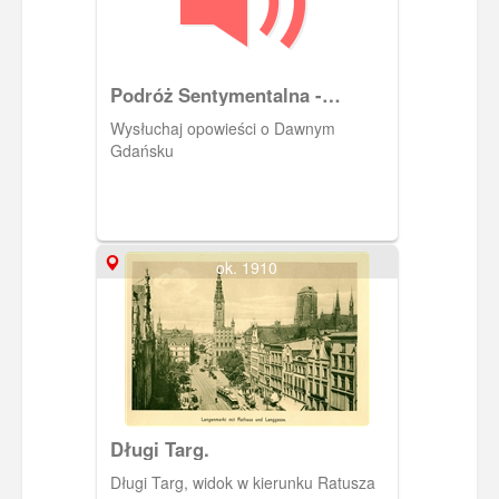
Podróż Sentymentalna -
opowieść o Dawnym Gdańsku.
Wysłuchaj opowieści o Dawnym
Gdańsku
ok. 1910
Długi Targ.
Długi Targ, widok w kierunku Ratusza