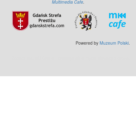
Multimedia Cafe
.
Powered by
Muzeum Polski
.
Zobacz też:
MJ Drone - profesjonalne mycie elewacji z drona
.