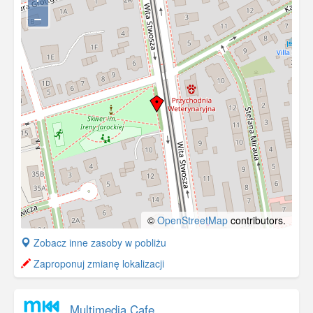
−
©
OpenStreetMap
contributors.
+
Zobacz inne zasoby w pobliżu
−
Zaproponuj zmianę lokalizacji
Multimedia Cafe