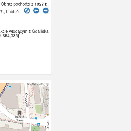
Obraz pochodzi z
1927 r.
7 , Lubi:
0
.
rakcie wiodącym z Gdańska
DX:654,335]