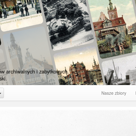
ów archiwalnych i zabytkowych.
ki.
Toggle Dropdown
Nasze zbiory