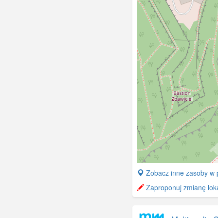
+
Zobacz inne zasoby w 
−
Zaproponuj zmianę lokal