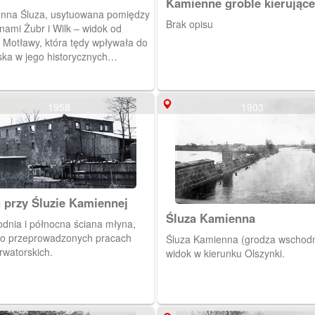
Kamienne groble kierujące
nna Śluza, usytuowana pomiędzy
wody Motławy w stronę Śl
Brak opisu
nami Żubr i Wilk – widok od
Kamiennej
y Motławy, która tędy wpływała do
ka w jego historycznych
aczonych obwarowaniami)
cach. (1905) [IDX:296,918]
1958
1903
 przy Śluzie Kamiennej
Śluza Kamienna
dnia i północna ściana młyna,
po przeprowadzonych pracach
Śluza Kamienna (grodza wschodn
rwatorskich.
widok w kierunku Olszynki.