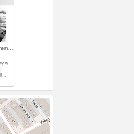
ałem
wy w
i
II
zy ul.