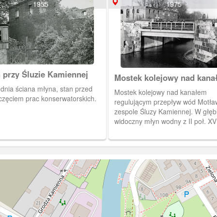
1955
1975
 przy Śluzie Kamiennej
Mostek kolejowy nad kan
wód Motławy
dnia ściana młyna, stan przed
Mostek kolejowy nad kanałem
częciem prac konserwatorskich.
regulującym przepływ wód Motła
zespole Śluzy Kamiennej. W głęb
widoczny młyn wodny z II poł. XV
wieku a ponad nim zbiornik gazu
dawnej gazowni znajdującej się pr
Toruńskiej.