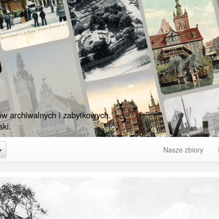
ów archiwalnych i zabytkowych.
ki.
Toggle Dropdown
Nasze zbiory