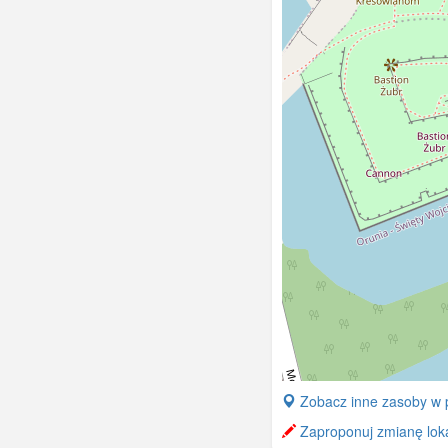
+
Zobacz inne zasoby w 
−
Zaproponuj zmianę lokal