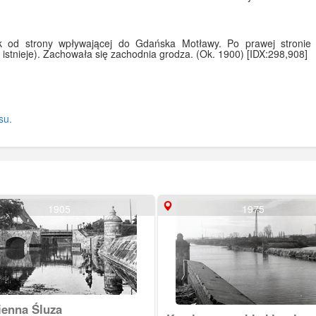
 od strony wpływającej do Gdańska Motławy. Po prawej stronie
e istnieje). Zachowała się zachodnia grodza. (Ok. 1900) [IDX:298,908]
su.
1905
1975
enna Śluza