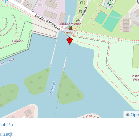
©
Ope
pobliżu
izacji