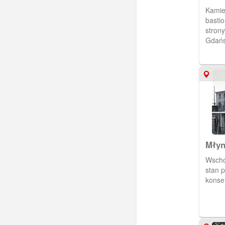
Kamie
bastio
stron
Gdańs
(wyzn
grani
Młyn
Wscho
stan 
konse