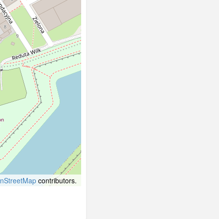
nStreetMap
contributors.