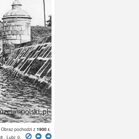
Obraz pochodzi z
1900 r.
8 , Lubi:
0
.