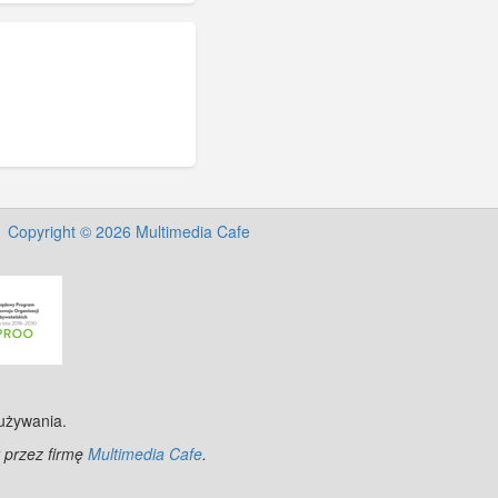
Copyright © 2026 Multimedia Cafe
 używania.
 przez firmę
Multimedia Cafe
.
nStreetMap
contributors.