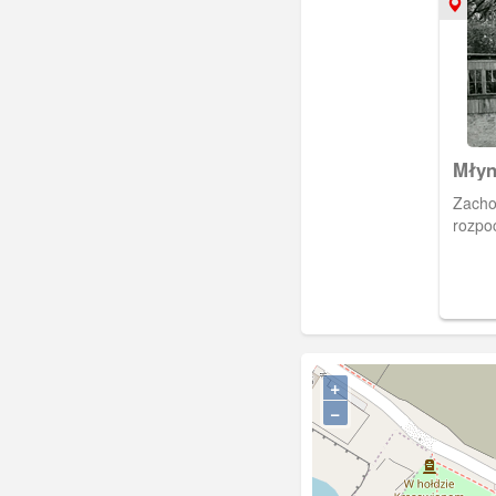
Młyn
Zacho
rozpo
+
−