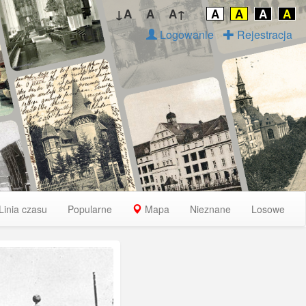
↓A
A
A↑
A
A
A
A
Logowanie
Rejestracja
Linia czasu
Popularne
Mapa
Nieznane
Losowe