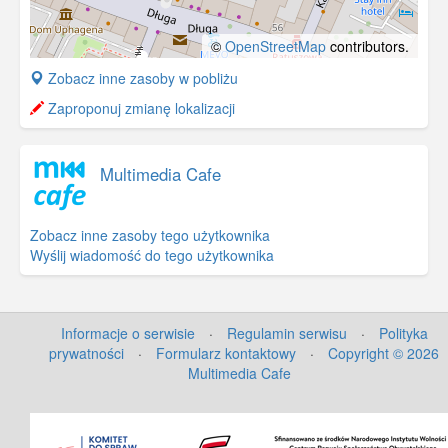
©
OpenStreetMap
contributors.
+
Zobacz inne zasoby w pobliżu
−
Zaproponuj zmianę lokalizacji
Multimedia Cafe
Zobacz inne zasoby tego użytkownika
Wyślij wiadomość do tego użytkownika
Informacje o serwisie
·
Regulamin serwisu
·
Polityka
prywatności
·
Formularz kontaktowy
·
Copyright © 2026
Multimedia Cafe
©
OpenStreetMap
contributors.