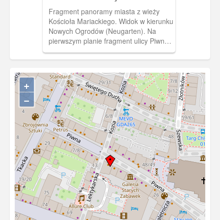
Mariackiego
Fragment panoramy miasta z wieży
Kościoła Mariackiego. Widok w kierunku
Nowych Ogrodów (Neugarten). Na
pierwszym planie fragment ulicy Piwnej
(Jopengasse) z Wielką Zbrojownią, za
nią nieistniejąca zabudowa przy Targu
Węglowym (Kohlenmarkt), po lewej
Wieża Więzienna. W głębi gmach, w
+
którym dziś ma swą siedzibę
−
Wojewódzka Biblioteka Publiczna im. J.
Conrada przy Targu Rakowym
(Krebsmarkt). Na prawo od niego ulica
3 Maja (Nordpromenade) ze strzelnicą
im. cesarza Fryderyka Wilhelma. Na
dalekim planie, pośrodku, Nowe Ogrody
z budynkami Senatu, Sejmu WMG, a
także sądu. Widoczne w dali Siedlce i
Ziganenberg (dziś Suchanino).(Ok.
1939) [IDX:1510,1024]