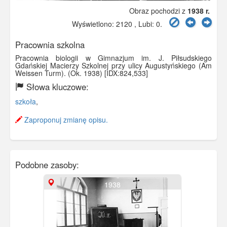
Obraz pochodzi z
1938 r.
Wyświetlono: 2120 , Lubi:
0
.
Pracownia szkolna
Pracownia biologii w Gimnazjum im. J. Piłsudskiego
Gdańskiej Macierzy Szkolnej przy ulicy Augustyńskiego (Am
Weissen Turm). (Ok. 1938) [IDX:824,533]
Słowa kluczowe:
szkoła
,
Zaproponuj zmianę opisu.
Podobne zasoby:
1938