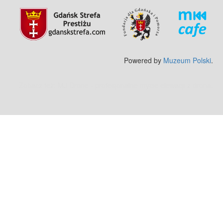
Powered by
Muzeum Polski
.
Zobacz też:
MJ Drone - profesjonalne mycie elewacji z drona
.