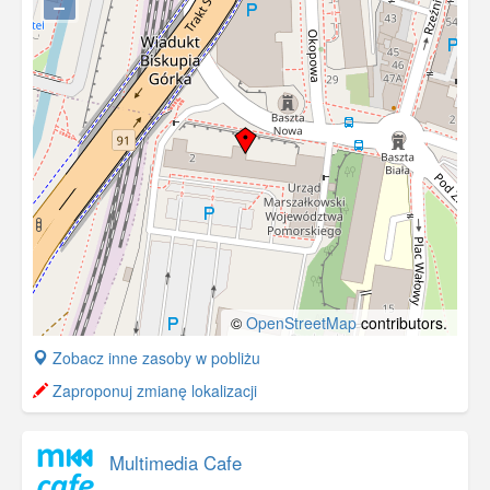
−
©
OpenStreetMap
contributors.
+
Zobacz inne zasoby w pobliżu
−
Zaproponuj zmianę lokalizacji
Multimedia Cafe