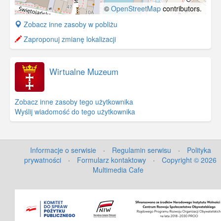
©
OpenStreetMap
contributors.
+
Zobacz inne zasoby w pobliżu
−
Zaproponuj zmianę lokalizacji
Wirtualne Muzeum
Zobacz inne zasoby tego użytkownika
Wyślij wiadomość do tego użytkownika
Informacje o serwisie
·
Regulamin serwisu
·
Polityka
prywatności
·
Formularz kontaktowy
·
Copyright © 2026
Multimedia Cafe
©
OpenStreetMap
contributors.