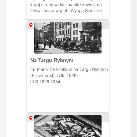
lewej strony widoczna elektrownia na
Ołowiance a w głębi Wyspa Spichrzów,
z prawej Długie Pobrzeże wraz z
Żurawiem.
1920
Na Targu Rybnym
Furmanki z kartoflami na Targu Rybnym
(Fischmarkt). (Ok. 1920)
[IDX:1829,1384]
1930