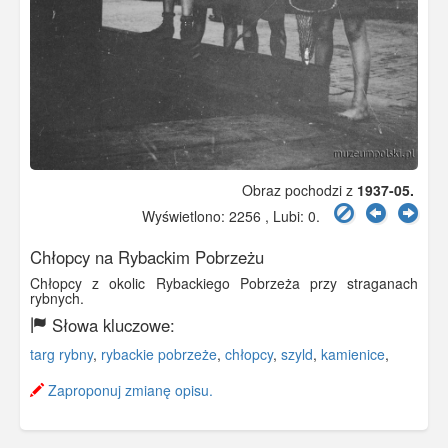
Obraz pochodzi z
1937-05.
Wyświetlono: 2256 , Lubi:
0
.
Chłopcy na Rybackim Pobrzeżu
Chłopcy z okolic Rybackiego Pobrzeża przy straganach
rybnych.
Słowa kluczowe:
targ rybny
,
rybackie pobrzeże
,
chłopcy
,
szyld
,
kamienice
,
Zaproponuj zmianę opisu.